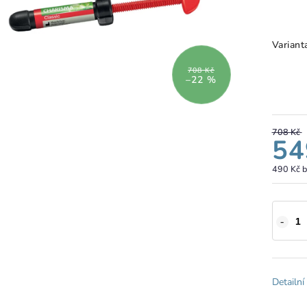
Variant
708 Kč
–22 %
708 Kč
54
490 Kč 
Detailní