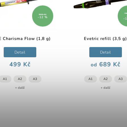
78
569 Kč
–12 %
–
 Charisma Flow (1,8 g)
Evetric refill (3,5 g)
Detail
Detail
499 Kč
689 Kč
od
A1
A2
A3
A1
A2
A3
+ další
+ další