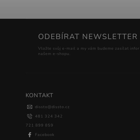
ODEBÍRAT NEWSLETTER
Vložte svůj e-mail a my vám budeme zasílat info
našem e-shopu.
KONTAKT
dissto
@
dissto.cz
481 324 342
721 899 859
Facebook