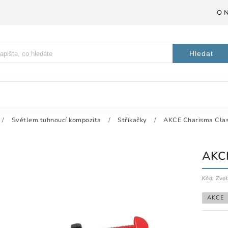
O 
Hledat
/
Světlem tuhnoucí kompozita
/
Stříkačky
/
AKCE Charisma Class
AKC
Kód:
Zvol
AKCE