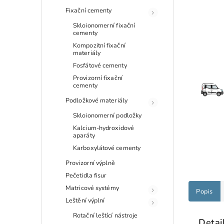
Fixační cementy
Skloionomerní fixační
cementy
Kompozitní fixační
materiály
Fosfátové cementy
Provizorní fixační
cementy
Podložkové materiály
Skloionomerní podložky
Kalcium-hydroxidové
aparáty
Karboxylátové cementy
Provizorní výplně
Pečetidla fisur
Matricové systémy
Popis
Leštění výplní
Rotační leštící nástroje
Detai