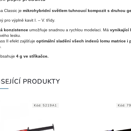
a Classic je
mikrohybridní světlem tuhnoucí kompozit s druhou ge
ý pro výplně kavit I. – V. třídy.
á konzistence
umožňuje snadnou a rychlou modelaci. Má
vynikající 
vého lesku.
ss II efekt zajišťuje
optimální sladění všech indexů lomu matrice i 
.
obsahuje
4 g ve stříkačce.
SEJÍCÍ PRODUKTY
Kód:
5219A1
Kód:
7