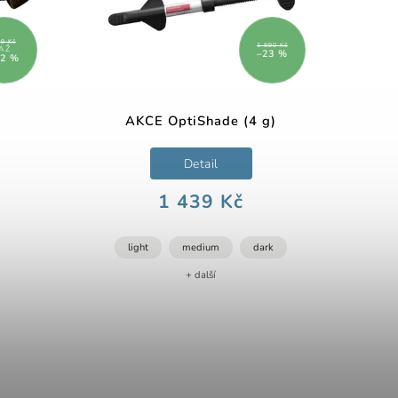
9 Kč
1 890 Kč
AŽ
–23 %
12 %
AKCE OptiShade (4 g)
Detail
1 439 Kč
light
medium
dark
+ další