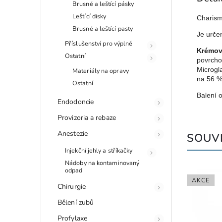
Brusné a leštící pásky
Leštící disky
Charism
Brusné a leštící pasty
Je určen
Příslušenství pro výplně
Krémov
Ostatní
povrcho
Microgla
Materiály na opravy
na 56 %
Ostatní
Balení 
Endodoncie
Provizoria a rebaze
Anestezie
SOUVI
Injekční jehly a stříkačky
Nádoby na kontaminovaný
odpad
AKCE
Chirurgie
Bělení zubů
Profylaxe