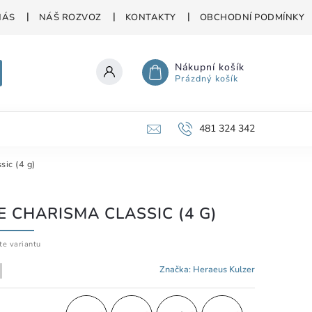
NÁS
NÁŠ ROZVOZ
KONTAKTY
OBCHODNÍ PODMÍNKY
Nákupní košík
Prázdný košík
481 324 342
ic (4 g)
E CHARISMA CLASSIC (4 G)
te variantu
Značka:
Heraeus Kulzer