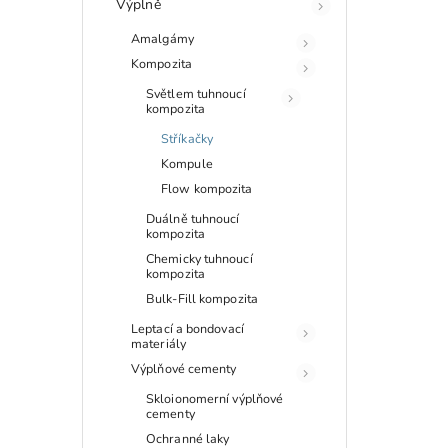
Výplně
Amalgámy
Kompozita
Světlem tuhnoucí
kompozita
Stříkačky
Kompule
Flow kompozita
Duálně tuhnoucí
kompozita
Chemicky tuhnoucí
kompozita
Bulk-Fill kompozita
Leptací a bondovací
materiály
Výplňové cementy
Skloionomerní výplňové
cementy
Ochranné laky