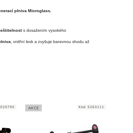
nerací plniva Microglass.
leštitelnost
s dosažením vysokého
plniva
, vnitřní lesk a zvyšuje barevnou shodu až
9020795
Kód:
5263111
AKCE