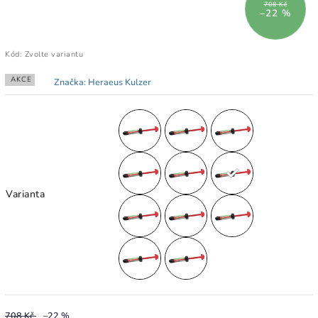
708 Kč
–22 %
Kód:
Zvolte variantu
AKCE
Značka:
Heraeus Kulzer
Varianta
708 Kč
–22 %