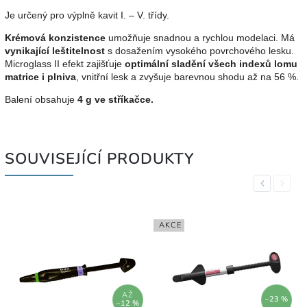
Je určený pro výplně kavit I. – V. třídy.
Krémová konzistence
umožňuje snadnou a rychlou modelaci. Má
vynikající leštitelnost
s dosažením vysokého povrchového lesku.
Microglass II efekt zajišťuje
optimální sladění všech indexů lomu
matrice i plniva
, vnitřní lesk a zvyšuje barevnou shodu až na 56 %.
Balení obsahuje
4 g ve stříkačce.
SOUVISEJÍCÍ PRODUKTY
Previous
Next
AKCE
AŽ
–23 %
–12 %