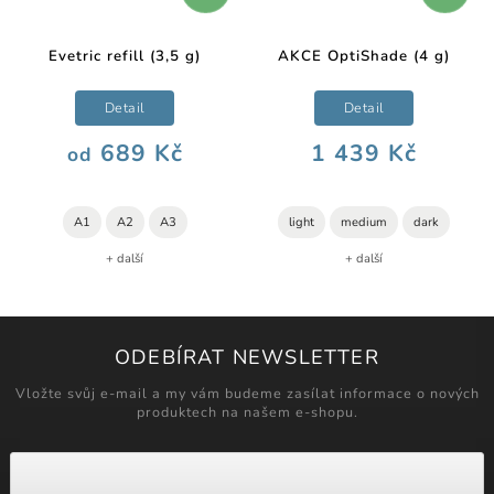
Evetric refill (3,5 g)
AKCE OptiShade (4 g)
Detail
Detail
689 Kč
1 439 Kč
od
A1
A2
A3
light
medium
dark
+ další
+ další
ODEBÍRAT NEWSLETTER
Vložte svůj e-mail a my vám budeme zasílat informace o nových
produktech na našem e-shopu.