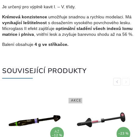
Je určený pro výplně kavit I. – V. třídy.
Krémová konzistence
umožňuje snadnou a rychlou modelaci. Má
vynikající leštitelnost
s dosažením vysokého povrchového lesku.
Microglass II efekt zajišťuje
optimální sladění všech indexů lomu
matrice i plniva
, vnitřní lesk a zvyšuje barevnou shodu až na 56 %.
Balení obsahuje
4 g ve stříkačce.
SOUVISEJÍCÍ PRODUKTY
Previous
Next
AKCE
AŽ
–23 %
–12 %