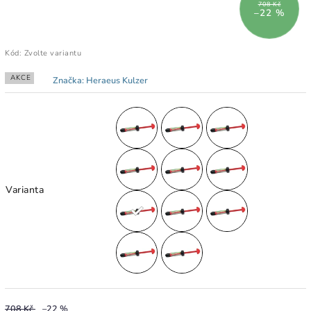
708 Kč
–22 %
Kód:
Zvolte variantu
AKCE
Značka:
Heraeus Kulzer
Varianta
708 Kč
–22 %