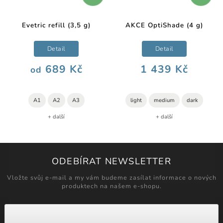
Evetric refill (3,5 g)
AKCE OptiShade (4 g)
Detail
Detail
689 Kč
1 439 Kč
od
A1
A2
A3
light
medium
dark
+ další
+ další
ODEBÍRAT NEWSLETTER
Vložte svůj e-mail a my vám budeme zasílat informace o nových
produktech na našem e-shopu.