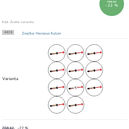
708 Kč
–22 %
Kód:
Zvolte variantu
AKCE
Značka:
Heraeus Kulzer
Varianta
708 Kč
–22 %