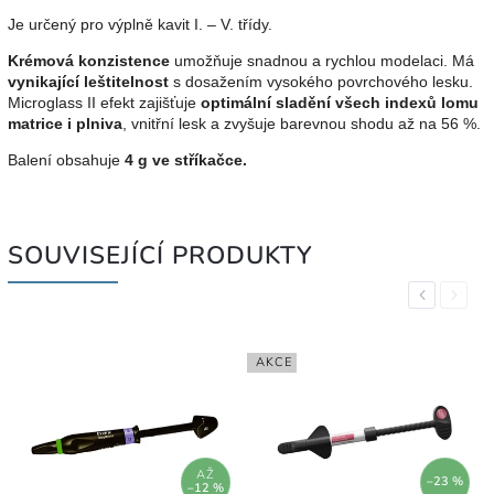
Je určený pro výplně kavit I. – V. třídy.
Krémová konzistence
umožňuje snadnou a rychlou modelaci. Má
vynikající leštitelnost
s dosažením vysokého povrchového lesku.
Microglass II efekt zajišťuje
optimální sladění všech indexů lomu
matrice i plniva
, vnitřní lesk a zvyšuje barevnou shodu až na 56 %.
Balení obsahuje
4 g ve stříkačce.
SOUVISEJÍCÍ PRODUKTY
Previous
Next
AKCE
AŽ
–23 %
–12 %