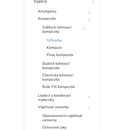
Výplně
Amalgámy
Kompozita
Světlem tuhnoucí
kompozita
Stříkačky
Kompule
Flow kompozita
Duálně tuhnoucí
kompozita
Chemicky tuhnoucí
kompozita
Bulk-Fill kompozita
Leptací a bondovací
materiály
Výplňové cementy
Skloionomerní výplňové
cementy
Ochranné laky