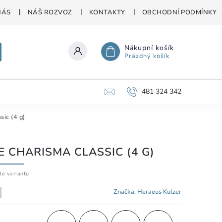
NÁS
NÁŠ ROZVOZ
KONTAKTY
OBCHODNÍ PODMÍNKY
Nákupní košík
Prázdný košík
481 324 342
ic (4 g)
E CHARISMA CLASSIC (4 G)
te variantu
Značka:
Heraeus Kulzer