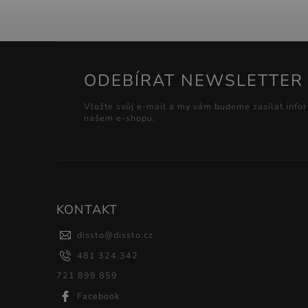
ODEBÍRAT NEWSLETTER
Vložte svůj e-mail a my vám budeme zasílat info
našem e-shopu.
KONTAKT
dissto
@
dissto.cz
481 324 342
721 899 859
Facebook