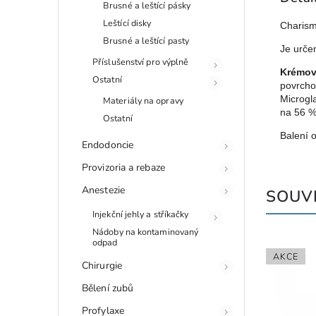
Brusné a leštící pásky
Leštící disky
Charism
Brusné a leštící pasty
Je určen
Příslušenství pro výplně
Krémov
Ostatní
povrcho
Microgla
Materiály na opravy
na 56 %
Ostatní
Balení 
Endodoncie
Provizoria a rebaze
Anestezie
SOUVI
Injekční jehly a stříkačky
Nádoby na kontaminovaný
odpad
AKCE
Chirurgie
Bělení zubů
Profylaxe