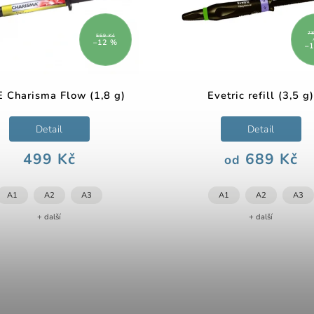
78
569 Kč
–12 %
–
 Charisma Flow (1,8 g)
Evetric refill (3,5 g)
Detail
Detail
499 Kč
689 Kč
od
A1
A2
A3
A1
A2
A3
+ další
+ další