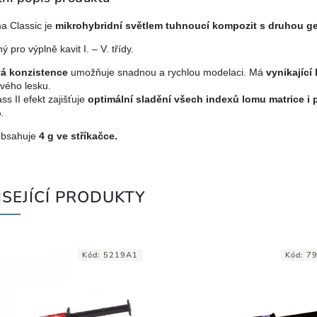
a Classic je
mikrohybridní světlem tuhnoucí kompozit s druhou ge
ý pro výplně kavit I. – V. třídy.
á konzistence
umožňuje snadnou a rychlou modelaci. Má
vynikající 
vého lesku.
ss II efekt zajišťuje
optimální sladění všech indexů lomu matrice i 
.
obsahuje
4 g ve stříkačce.
SEJÍCÍ PRODUKTY
Kód:
5219A1
Kód:
7