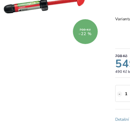
Variant
708 Kč
–22 %
708 Kč
54
490 Kč 
Detailní