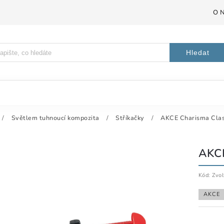
O 
Hledat
/
Světlem tuhnoucí kompozita
/
Stříkačky
/
AKCE Charisma Class
AKC
Kód:
Zvol
AKCE