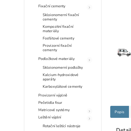
Fixační cementy
Skloionomerní fixační
cementy
Kompozitní fixační
materiály
Fosfátové cementy
Provizorní fixační
cementy
Podložkové materiály
Skloionomerní podložky
Kalcium-hydroxidové
aparáty
Karboxylátové cementy
Provizorní výplně
Pečetidla fisur
Matricové systémy
Popis
Leštění výplní
Rotační leštící nástroje
Detai