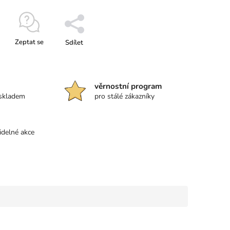
Zeptat se
Sdílet
věrnostní program
 skladem
pro stálé zákazníky
idelné akce