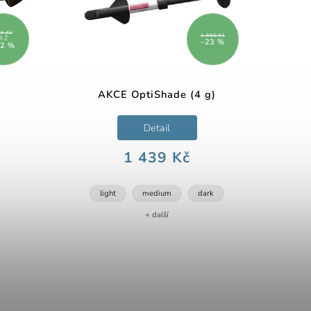
9 Kč
1 890 Kč
AŽ
–23 %
12 %
AKCE OptiShade (4 g)
Detail
1 439 Kč
light
medium
dark
+ další