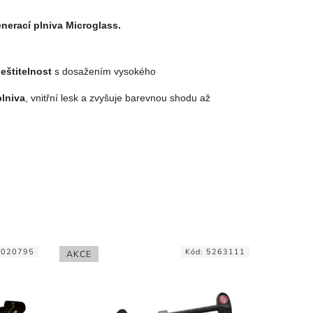
nerací plniva Microglass.
leštitelnost
s dosažením vysokého
plniva
, vnitřní lesk a zvyšuje barevnou shodu až
9020795
Kód:
5263111
AKCE