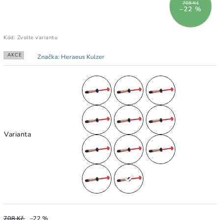
708 Kč
–22 %
Kód:
Zvolte variantu
AKCE
Značka:
Heraeus Kulzer
Varianta
708 Kč
–22 %