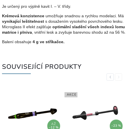
Je určený pro výplně kavit I. – V. třídy.
Krémová konzistence
umožňuje snadnou a rychlou modelaci. Má
vynikající leštitelnost
s dosažením vysokého povrchového lesku.
Microglass II efekt zajišťuje
optimální sladění všech indexů lomu
matrice i plniva
, vnitřní lesk a zvyšuje barevnou shodu až na 56 %.
Balení obsahuje
4 g ve stříkačce.
SOUVISEJÍCÍ PRODUKTY
Previous
Next
AKCE
AŽ
–23 %
–12 %