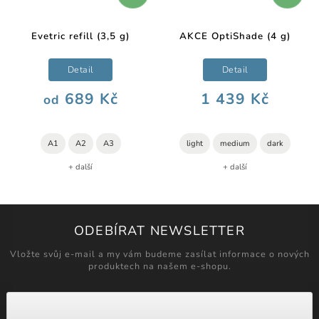
Evetric refill (3,5 g)
AKCE OptiShade (4 g)
Detail
Detail
689 Kč
1 439 Kč
od
A1
A2
A3
light
medium
dark
+ další
+ další
ODEBÍRAT NEWSLETTER
Vložte svůj e-mail a my vám budeme zasílat informace o nových
produktech na našem e-shopu.