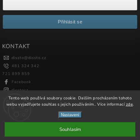
Přihlásit se
KONTAKT
dissto
@
dissto.cz
481 324 342
721 899 859
Facebook
disstocz
Tento web používá soubory cookie. Dalším procházením tohoto
webu vyjadřujete souhlas s jejich používáním.. Více informací
zde
.
Copyright 2026
Dissto
. Všechna práva vyhrazena.
Nastavení
Vytvořil
Shoptet
| Design
Shoptak.cz.
Souhlasím