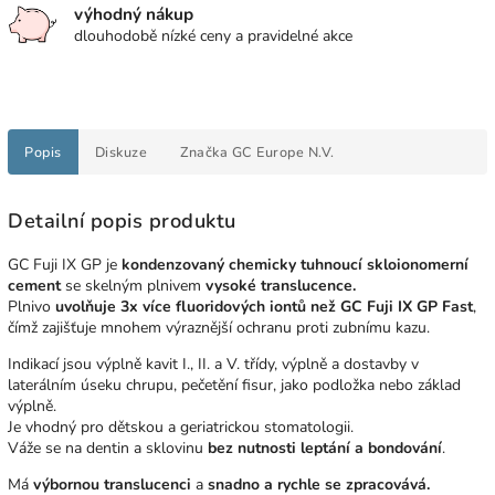
výhodný nákup
dlouhodobě nízké ceny a pravidelné akce
Popis
Diskuze
Značka
GC Europe N.V.
Detailní popis produktu
GC Fuji IX GP je
kondenzovaný chemicky tuhnoucí skloionomerní
cement
se skelným plnivem
vysoké translucence.
Plnivo
uvolňuje 3x více fluoridových iontů než GC Fuji IX GP Fast
,
čímž zajišťuje mnohem výraznější ochranu proti zubnímu kazu.
Indikací jsou výplně kavit I., II. a V. třídy, výplně a dostavby v
laterálním úseku chrupu, pečetění fisur, jako podložka nebo základ
výplně.
Je vhodný pro dětskou a geriatrickou stomatologii.
Váže se na dentin a sklovinu
bez nutnosti leptání a bondování
.
Má
výbornou translucenci
a
snadno a rychle se zpracovává.