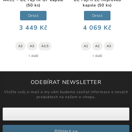
(50 ks)
kapsle (50 ks)
Detail
Detail
3 449 Kč
4 069 Kč
A2
A3
A3,5
A1
A2
A3
+ další
+ další
ODEBÍRAT NEWSLETTER
Vložte svůj e-mail a my vám budeme zasílat informace o nových
produktech na našem e-shopu.
Přihlásit se