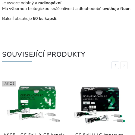
Je vysoce odolný a
radioopákní
.
Má výbornou biologickou snášenlivost a dlouhodobě
uvolňuje fluor
.
Balení obsahuje
50 ks kapslí.
SOUVISEJÍCÍ PRODUKTY
Previous
Next
AKCE
AKCE - GC Fuji IX GP kapsle
GC Fuji II LC Improved