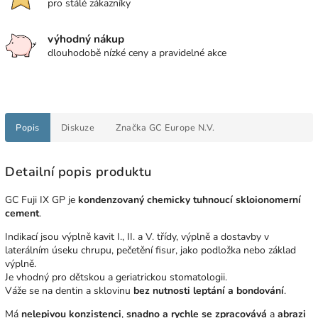
pro stálé zákazníky
výhodný nákup
dlouhodobě nízké ceny a pravidelné akce
Popis
Diskuze
Značka
GC Europe N.V.
Detailní popis produktu
GC Fuji IX GP je
kondenzovaný chemicky tuhnoucí skloionomerní
cement
.
Indikací jsou výplně kavit I., II. a V. třídy, výplně a dostavby v
laterálním úseku chrupu, pečetění fisur, jako podložka nebo základ
výplně.
Je vhodný pro dětskou a geriatrickou stomatologii.
Váže se na dentin a sklovinu
bez nutnosti leptání a bondování
.
Má
nelepivou konzistenci
,
snadno a rychle se zpracovává
a
abrazi