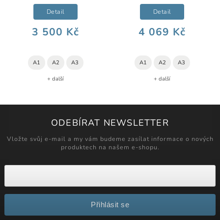
Detail
Detail
3 500 Kč
4 069 Kč
A1
A2
A3
A1
A2
A3
+ další
+ další
ODEBÍRAT NEWSLETTER
Vložte svůj e-mail a my vám budeme zasílat informace o nových
produktech na našem e-shopu.
Přihlásit se