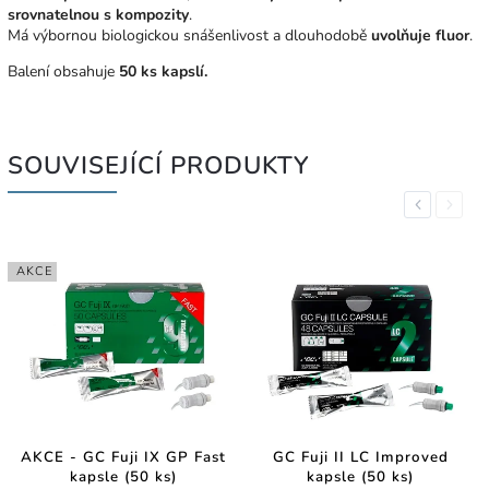
srovnatelnou s kompozity
.
Má výbornou biologickou snášenlivost a d
louhodobě
uvolňuje fluor
.
Balení obsahuje
50 ks kapslí.
SOUVISEJÍCÍ PRODUKTY
Previous
Next
AKCE
AKCE - GC Fuji IX GP Fast
GC Fuji II LC Improved
kapsle (50 ks)
kapsle (50 ks)