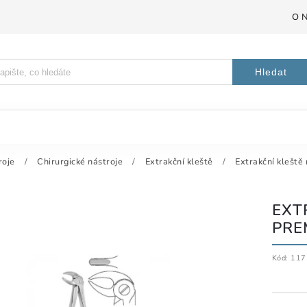
O 
Hledat
roje
/
Chirurgické nástroje
/
Extrakční kleště
/
Extrakční kleště
EXT
PRE
Kód:
117