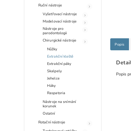
Ruční nástroje
Vyšetřovací nástroje
Modelovací nástroje
Nástroje pro
parodontologii
Chirurgické nástroje
Popis
Nůžky
Extrakční kleště
Detai
Extrakční páky
Skalpely
Popis p
Jehelce
Háky
Raspatoria
Nástroje na snímání
korunek
Ostatní
Rotační nástroje
Tvrdokovové vrtáčky