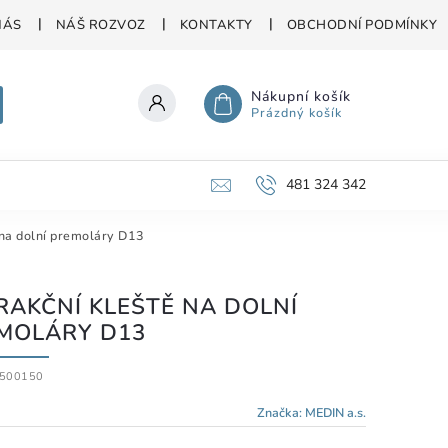
NÁS
NÁŠ ROZVOZ
KONTAKTY
OBCHODNÍ PODMÍNKY
Nákupní košík
Prázdný košík
481 324 342
 na dolní premoláry D13
RAKČNÍ KLEŠTĚ NA DOLNÍ
MOLÁRY D13
500150
Značka:
MEDIN a.s.