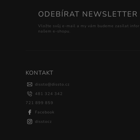
ODEBÍRAT NEWSLETTER
Vložte svůj e-mail a my vám budeme zasílat info
našem e-shopu.
KONTAKT
dissto
@
dissto.cz
481 324 342
721 899 859
Facebook
disstocz