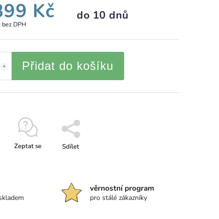
899 Kč
do 10 dnů
č bez DPH
Přidat do košíku
Zeptat se
Sdílet
věrnostní program
 skladem
pro stálé zákazníky