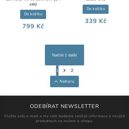
cm)
Do košíku
Do košíku
339 Kč
799 Kč
Načíst 1 další
1
2
Nahoru
ODEBÍRAT NEWSLETTER
Vložte svůj e-mail a my vám budeme zasílat informace o nových
produktech na našem e-shopu.