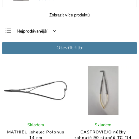
Zobrazit více produktů
Nejprodávanější
Nejlevnější
Otevřít filtr
Nejdražší
Abecedně
Skladem
Skladem
MATHIEU jehelec Polonus
CASTROVIEJO nůžky
14 cm
zahnuté 90 stupňů TC (14