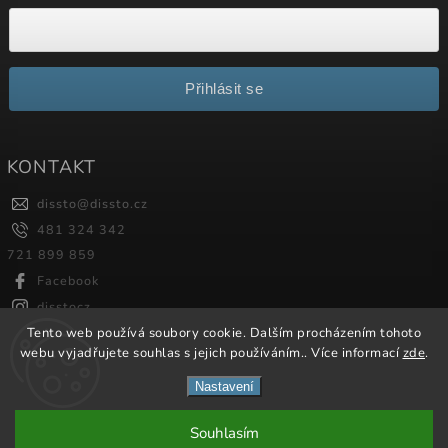
Přihlásit se
KONTAKT
dissto
@
dissto.cz
481 324 342
721 899 859
Facebook
disstocz
Tento web používá soubory cookie. Dalším procházením tohoto
webu vyjadřujete souhlas s jejich používáním.. Více informací
zde
.
Copyright 2026
Dissto
. Všechna práva vyhrazena.
Nastavení
Vytvořil
Shoptet
| Design
Shoptak.cz.
Souhlasím