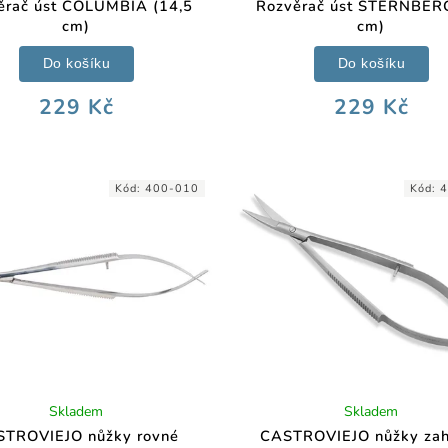
ěrač úst COLUMBIA (14,5
Rozvěrač úst STERNBER
cm)
cm)
Do košíku
Do košíku
229 Kč
229 Kč
Kód:
400-010
Kód:
4
Skladem
Skladem
STROVIEJO nůžky rovné
CASTROVIEJO nůžky zah