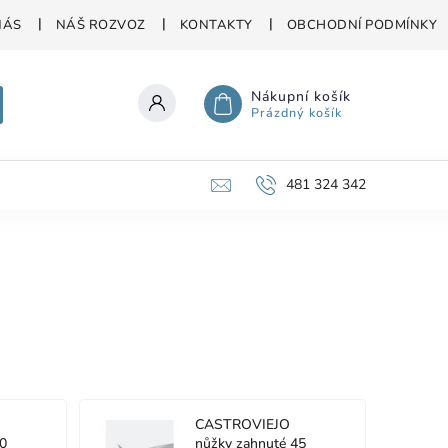
NÁS
NÁŠ ROZVOZ
KONTAKTY
OBCHODNÍ PODMÍNKY
Nákupní košík
Prázdný košík
481 324 342
CASTROVIEJO
90
nůžky zahnuté 45