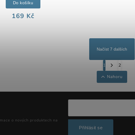
Do košíku
169 Kč
Načíst 7 dalších
1
2
Nahoru
rmace o nových produktech na
Přihlásit se