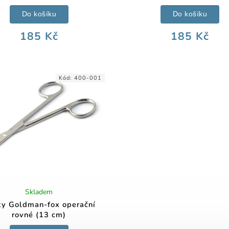
Do košíku
Do košíku
185 Kč
185 Kč
Kód:
400-001
Skladem
y Goldman-fox operační
rovné (13 cm)