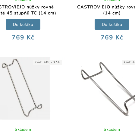
STROVIEJO nůžky rovné
CASTROVIEJO nůžky rov
té 45 stupňů TC (14 cm)
(14 cm)
Do košíku
Do košíku
769 Kč
769 Kč
Kód:
400-074
Kód:
4
Skladem
Skladem