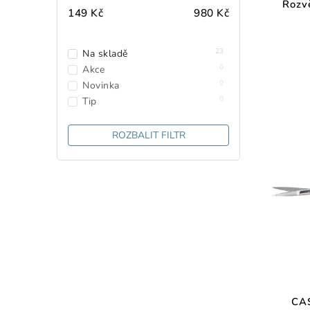
Rozv
149
Kč
980
Kč
23
Na skladě
0
Akce
0
Novinka
0
Tip
ROZBALIT FILTR
CA