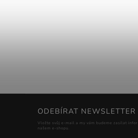
ODEBÍRAT NEWSLETTER
Vložte svůj e-mail a my vám budeme zasílat info
našem e-shopu.