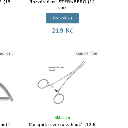
G (15
Rozvěrač úst STERNBERG (12
cm)
Do košíku
219 Kč
00-011
Kód:
25-005
Skladem
nuté
Mosquito svorka zahnutá (12,5