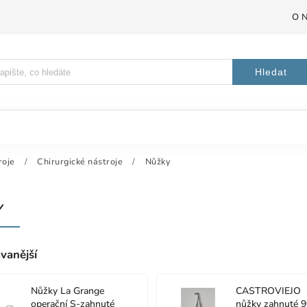
O 
Hledat
roje
/
Chirurgické nástroje
/
Nůžky
Y
vanější
Nůžky La Grange
CASTROVIEJO
operační S-zahnuté
nůžky zahnuté 