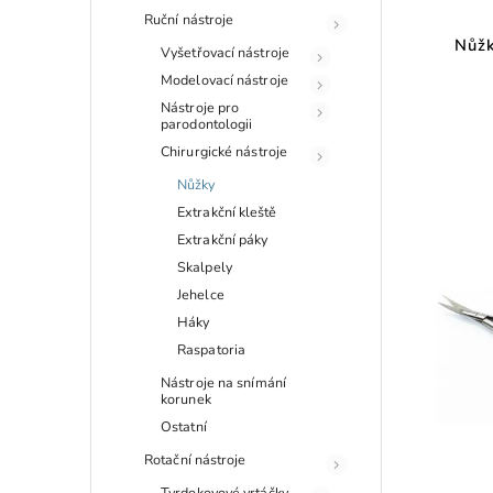
Ruční nástroje
Nůžk
Vyšetřovací nástroje
Modelovací nástroje
Nástroje pro
parodontologii
Chirurgické nástroje
Nůžky
Extrakční kleště
Extrakční páky
Skalpely
Jehelce
Háky
Raspatoria
Nástroje na snímání
korunek
Ostatní
Rotační nástroje
Tvrdokovové vrtáčky