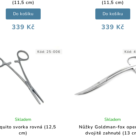
(11,5 cm)
(11,5 cm)
Do košíku
Do košíku
339 Kč
339 Kč
Kód:
25-006
Kód:
4
Skladem
Skladem
quito svorka rovná (12,5
Nůžky Goldman-fox ope
cm)
dvojitě zahnuté (13 c