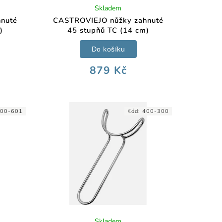
Skladem
nuté
CASTROVIEJO nůžky zahnuté
)
45 stupňů TC (14 cm)
Do košíku
879 Kč
00-601
Kód:
400-300
Skladem