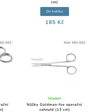
cm)
Do košíku
185 Kč
00-003
Kód:
400-002
Skladem
rační
Nůžky Goldman-fox operační
m)
zahnuté (13 cm)