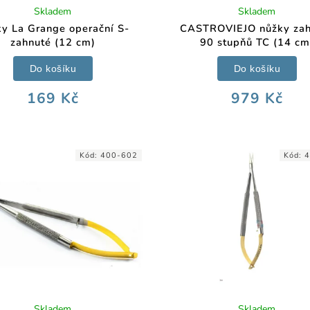
Skladem
Skladem
y La Grange operační S-
CASTROVIEJO nůžky zah
zahnuté (12 cm)
90 stupňů TC (14 cm
Do košíku
Do košíku
169 Kč
979 Kč
Kód:
400-602
Kód:
4
Skladem
Skladem