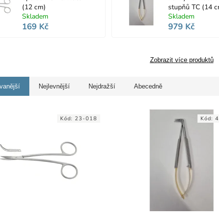
(12 cm)
stupňů TC (14 
Skladem
Skladem
169 Kč
979 Kč
Zobrazit více produktů
vanější
Nejlevnější
Nejdražší
Abecedně
Kód:
23-018
Kód:
4