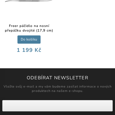
Freer páčidlo na nosní
přepážku dvojité (17,9 cm)
Do košíku
1 199 Kč
ODEBÍRAT NEWSLETTER
Vložte svůj e-mail a my vám budeme zasílat informace o nových
produktech na našem e-shopu.