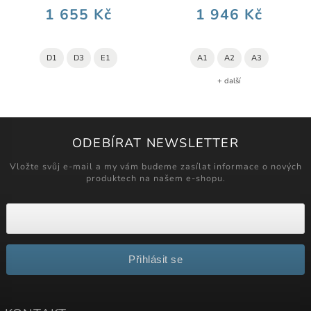
1 655 Kč
1 946 Kč
D1
D3
E1
A1
A2
A3
+ další
ODEBÍRAT NEWSLETTER
Vložte svůj e-mail a my vám budeme zasílat informace o nových
produktech na našem e-shopu.
Přihlásit se