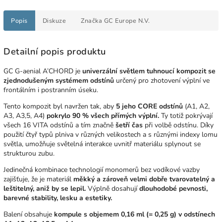
Popis
Diskuze
Značka
GC Europe N.V.
Detailní popis produktu
GC G-aenial A’CHORD je
univerzální světlem tuhnoucí kompozit se
zjednodušeným systémem odstínů
určený pro zhotovení výplní ve
frontálním i postranním úseku.
Tento kompozit byl navržen tak, aby
5 jeho CORE odstínů
(A1, A2,
A3, A3,5, A4)
pokrylo 90 % všech přímých výplní.
Ty totiž pokrývají
všech 16 VITA odstínů a tím
značně
šetří čas
při volbě odstínu. Díky
použití čtyř typů plniva v různých velikostech a s různými indexy lomu
světla, umožňuje světelná interakce uvnitř materiálu splynout se
strukturou zubu.
Jedinečná kombinace technologií monomerů bez vodíkové vazby
zajišťuje, že je materiál
měkký a zároveň velmi dobře tvarovatelný a
leštitelný, aniž by se lepil.
Výplně dosahují
dlouhodobé pevnosti,
barevné stability, lesku a estetiky.
Balení obsahuje
kompule s objemem 0,16 ml (= 0,25 g) v odstínech