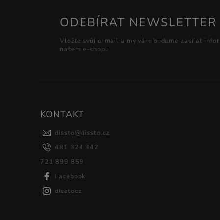
ODEBÍRAT NEWSLETTER
Vložte svůj e-mail a my vám budeme zasílat info
našem e-shopu.
KONTAKT
dissto
@
dissto.cz
481 324 342
721 899 859
Facebook
disstocz