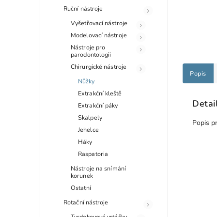
Ruční nástroje
Vyšetřovací nástroje
Modelovací nástroje
Nástroje pro
parodontologii
Chirurgické nástroje
Popis
Nůžky
Extrakční kleště
Detai
Extrakční páky
Skalpely
Popis p
Jehelce
Háky
Raspatoria
Nástroje na snímání
korunek
Ostatní
Rotační nástroje
Tvrdokovové vrtáčky