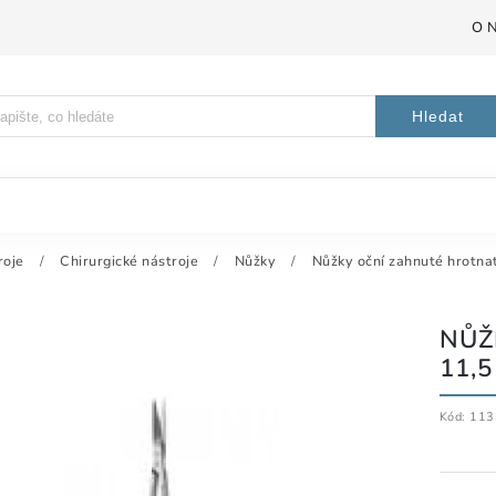
O 
Hledat
roje
/
Chirurgické nástroje
/
Nůžky
/
Nůžky oční zahnuté hrotna
NŮŽ
11,
Kód:
113