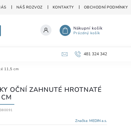
NÁS
NÁŠ ROZVOZ
KONTAKTY
OBCHODNÍ PODMÍNKY
Nákupní košík
Prázdný košík
481 324 342
té 11,5 cm
KY OČNÍ ZAHNUTÉ HROTNATÉ
5 CM
380091
Značka:
MEDIN a.s.