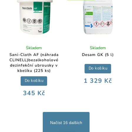
Skladem
Skladem
Sani-Cloth AF (náhrada
Desam GK (5 l)
CLINELL)bezalkoholové
dezinfekční ubrousky v
Do košíku
kbelíku (225 ks)
1 329 Kč
Do košíku
345 Kč
Načíst 16 dalších