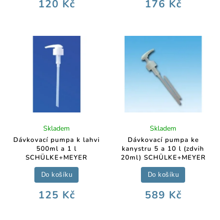
120 Kč
176 Kč
Skladem
Skladem
Dávkovací pumpa k lahvi
Dávkovací pumpa ke
500ml a 1 l
kanystru 5 a 10 l (zdvih
SCHÜLKE+MEYER
20ml) SCHÜLKE+MEYER
Do košíku
Do košíku
125 Kč
589 Kč