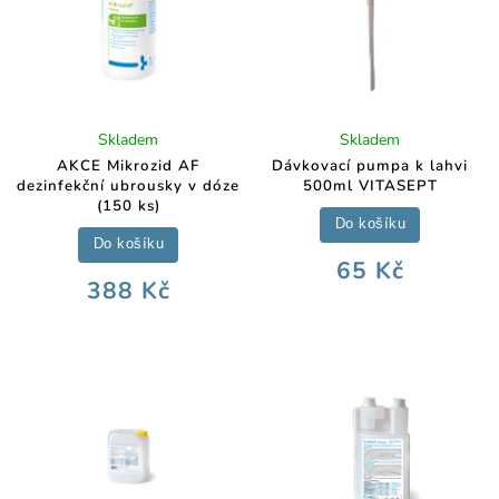
Skladem
Skladem
AKCE Mikrozid AF
Dávkovací pumpa k lahvi
dezinfekční ubrousky v dóze
500ml VITASEPT
(150 ks)
Do košíku
Do košíku
65 Kč
388 Kč