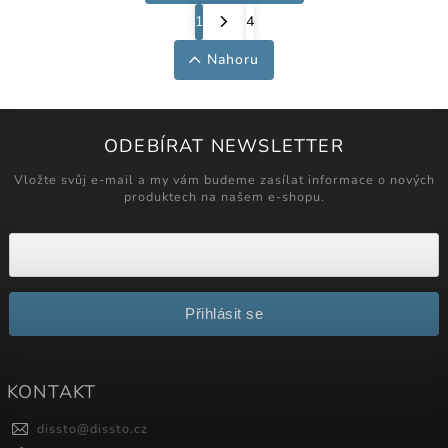
1
4
Nahoru
ODEBÍRAT NEWSLETTER
Vložte svůj e-mail a my vám budeme zasílat informace o nových
produktech na našem e-shopu.
Přihlásit se
KONTAKT
dissto
@
dissto.cz