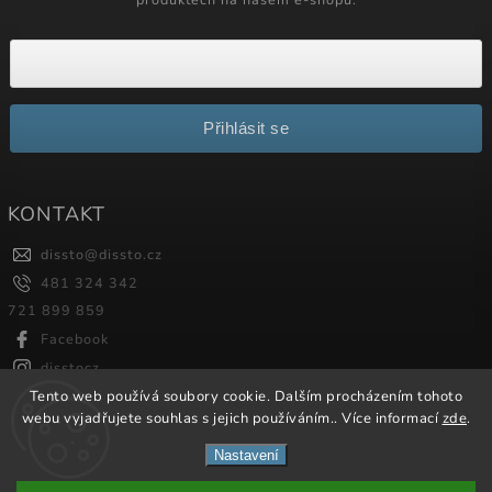
Přihlásit se
KONTAKT
dissto
@
dissto.cz
481 324 342
721 899 859
Facebook
disstocz
Tento web používá soubory cookie. Dalším procházením tohoto
webu vyjadřujete souhlas s jejich používáním.. Více informací
zde
.
Copyright 2026
Dissto
. Všechna práva vyhrazena.
Nastavení
Vytvořil
Shoptet
| Design
Shoptak.cz.