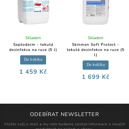
Skladem
Skladem
Septoderm - tekutá
Skinman Soft Protect -
dezinfekce na ruce (5 l)
tekutá dezinfekce na ruce (5
l)
Do košíku
Do košíku
1 459 Kč
1 699 Kč
ODEBÍRAT NEWSLETTER
Vložte svůj e-mail a my vám budeme zasílat informace o nových
produktech na našem e-shopu.