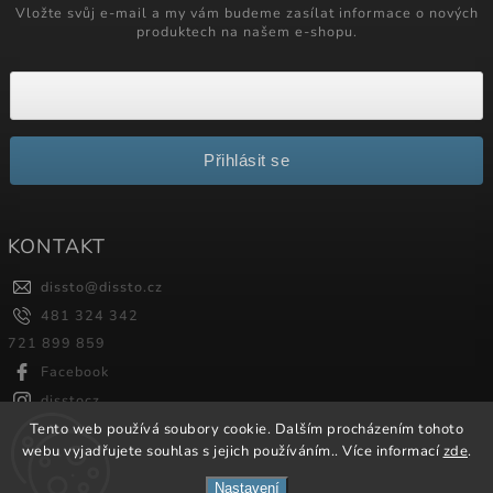
Vložte svůj e-mail a my vám budeme zasílat informace o nových
produktech na našem e-shopu.
Přihlásit se
KONTAKT
dissto
@
dissto.cz
481 324 342
721 899 859
Facebook
disstocz
Tento web používá soubory cookie. Dalším procházením tohoto
webu vyjadřujete souhlas s jejich používáním.. Více informací
zde
.
Copyright 2026
Dissto
. Všechna práva vyhrazena.
Nastavení