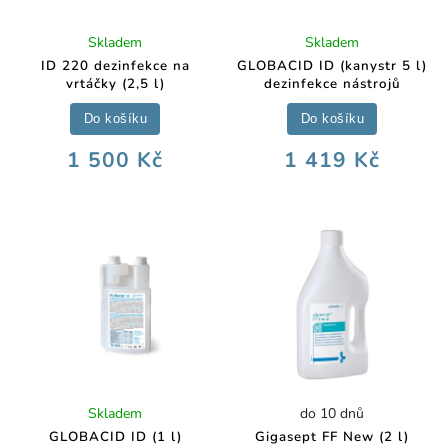
Skladem
Skladem
ID 220 dezinfekce na
GLOBACID ID (kanystr 5 l)
vrtáčky (2,5 l)
dezinfekce nástrojů
Do košíku
Do košíku
1 500 Kč
1 419 Kč
Skladem
do 10 dnů
GLOBACID ID (1 l)
Gigasept FF New (2 l)